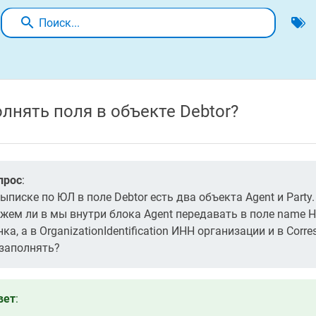
Поиск...
олнять поля в объекте Debtor?
прос
:
выписке по ЮЛ в поле Debtor есть два объекта Agent и Part
жем ли в мы внутри блока Agent передавать в поле name На
ка, а в OrganizationIdentification ИНН организации и в Cor
 заполнять?
вет
: