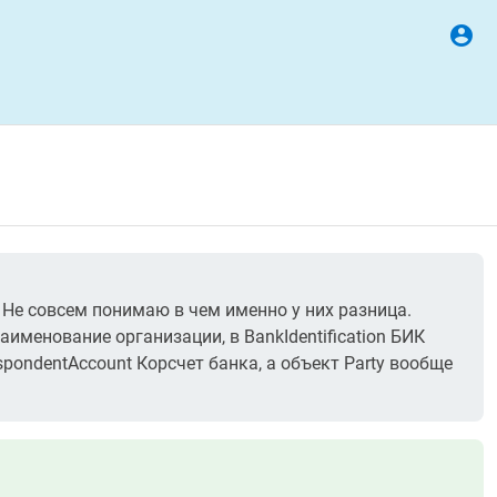
y. Не совсем понимаю в чем именно у них разница.
именование организации, в BankIdentification БИК
respondentAccount Корсчет банка, а объект Party вообще