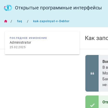
Открытые программные интерфейсы
/
/
faq
kak-zapolnyat-v-Debtor
Как зап
ПОСЛЕДНЕЕ ИЗМЕНЕНИЕ
Administrator
25.02.2025
Во
В 
Мо
Бан
не
От
--