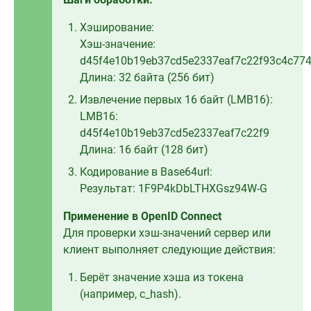
Хэширование:
Хэш-значение:
d45f4e10b19eb37cd5e2337eaf7c22f93c4c77
Длина: 32 байта (256 бит)
Извлечение первых 16 байт (LMB16):
LMB16:
d45f4e10b19eb37cd5e2337eaf7c22f9
Длина: 16 байт (128 бит)
Кодирование в Base64url:
Результат: 1F9P4kDbLTHXGsz94W-G
Применение в OpenID Connect
Для проверки хэш-значений сервер или
клиент выполняет следующие действия:
Берёт значение хэша из токена
(например, c_hash).