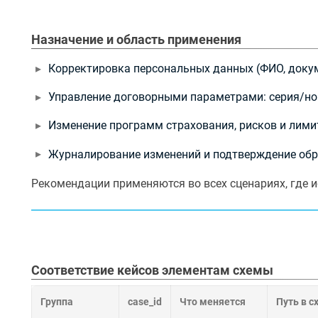
Пример списка на изменение сроков действия
Назначение и область применения
Пример частичного открепления программы
Корректировка персональных данных (ФИО, докуме
Приём уведомлений от МО
Управление договорными параметрами: серия/ном
Контроль качества и журналирование
Изменение программ страхования, рисков и лимит
Быстрые ссылки
Журналирование изменений и подтверждение обр
Правила обработки списков
Рекомендации применяются во всех сценариях, где 
Регламент обмена
Каталог спецификаций
Соответствие кейсов элементам схемы
ПОСЛЕДНЕЕ
Группа
case_id
Что меняется
Путь в с
ИЗМЕНЕНИЕ
А