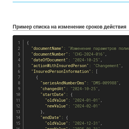
Пример списка на изменение сроков действия
{
"documentName"
:
"Изменение параметров поли
"documentNumber"
:
"CHG-2024-016"
,
"dateOfDocument"
:
"2024-10-25"
,
"actionWithInsuredPerson"
:
"Changement"
,
"InsuredPersonInformation"
:
[
{
"seriesAndNumberDms"
:
"DMS-009988"
,
"changedAt"
:
"2024-10-25"
,
"startDate"
:
{
"oldValue"
:
"2024-01-01"
,
"newValue"
:
"2024-02-01"
}
,
"endDate"
:
{
"oldValue"
:
"2024-12-31"
,
"newValue"
:
"2025-01-31"