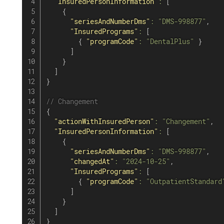
"InsuredPersonInformation"
:
[
{
"seriesAndNumberDms"
:
"DMS-998877"
,
"InsuredPrograms"
:
[
{
"programCode"
:
"DentalPlus"
}
]
}
]
}
// Changement
{
"actionWithInsuredPerson"
:
"Changement"
,
"InsuredPersonInformation"
:
[
{
"seriesAndNumberDms"
:
"DMS-998877"
,
"changedAt"
:
"2024-10-25"
,
"InsuredPrograms"
:
[
{
"programCode"
:
"OutpatientStandard
]
}
]
}