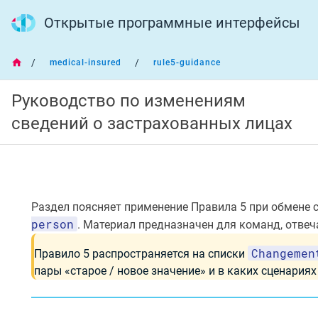
Открытые программные интерфейсы
/
/
medical-insured
rule5-guidance
Руководство по изменениям
С
сведений о застрахованных лицах
О
Д
Е
Р
Ж
А
Н
И
Раздел поясняет применение Правила 5 при обмене
Е
person
. Материал предназначен для команд, отв
Назначение и область применения
Changemen
Правило 5 распространяется на списки
пары «старое / новое значение» и в каких сценария
Соответствие кейсов элементам схемы
Алгоритм подготовки списка на изменение