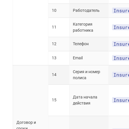
Insur
10
Работодатель
Категория
Insur
11
работника
Insur
12
Телефон
Insur
13
Email
Серия и номер
Insur
14
полиса
Дата начала
Insur
15
действия
Договор и
сроки