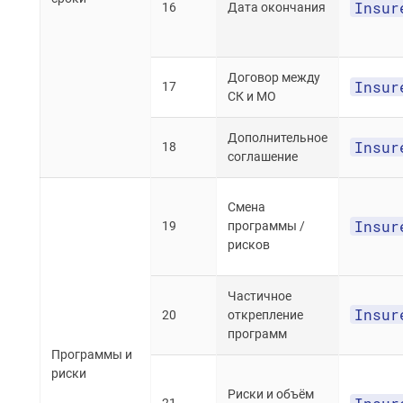
Insur
16
Дата окончания
Договор между
Insur
17
СК и МО
Дополнительное
Insur
18
соглашение
Смена
Insur
19
программы /
рисков
Частичное
Insur
20
открепление
программ
Программы и
риски
Риски и объём
21