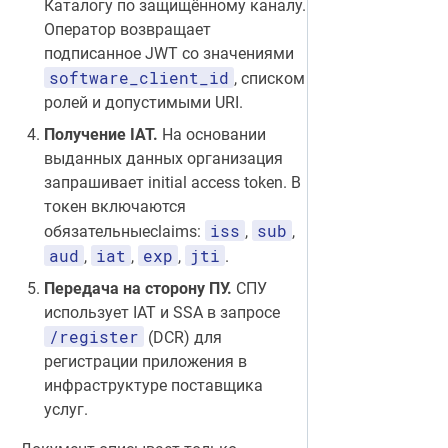
Каталогу по защищённому каналу.
Оператор возвращает
подписанное JWT со значениями
software_client_id
, списком
ролей и допустимыми URI.
Получение IAT.
На основании
выданных данных организация
запрашивает initial access token. В
токен включаются
iss
sub
обязательныеclaims:
,
,
aud
iat
exp
jti
,
,
,
.
Передача на сторону ПУ.
СПУ
использует IAT и SSA в запросе
/register
(DCR) для
регистрации приложения в
инфраструктуре поставщика
услуг.