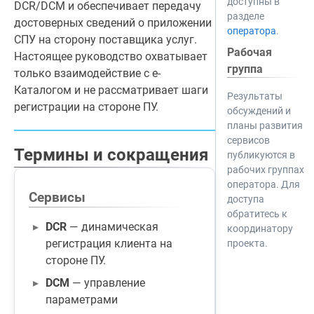
доступны в
DCR/DCM и обеспечивает передачу
разделе
достоверных сведений о приложении
оператора
.
СПУ на сторону поставщика услуг.
Рабочая
Настоящее руководство охватывает
группа
только взаимодействие с е-
Каталогом и не рассматривает шаги
Результаты
регистрации на стороне ПУ.
обсуждений и
планы развития
сервисов
Термины и сокращения
публикуются в
рабочих группах
оператора. Для
Сервисы
доступа
обратитесь к
DCR
— динамическая
координатору
регистрация клиента на
проекта.
стороне ПУ.
DCM
— управление
параметрами