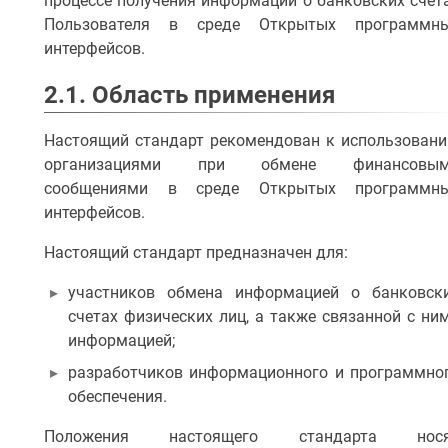
процессе получения информации о банковских счет
5.7. Отзыв, изменение согласия
Пользователя в среде Открытых программн
интерфейсов.
6. Набор данных
2.1. Область применения
6.1. Доступ к данным Стороннему поставщику услуг (СПУ
Настоящий стандарт рекомендован к использован
организациями при обмене финансовы
ПОСЛЕДНЕЕ
сообщениями в среде Открытых программн
ИЗМЕНЕНИЕ
интерфейсов.
А
н
Настоящий стандарт предназначен для:
д
р
участников обмена информацией о банковск
е
счетах физических лиц, а также связанной с ни
й
П
информацией;
е
разработчиков информационного и программно
т
обеспечения.
р
о
Положения настоящего стандарта нос
в