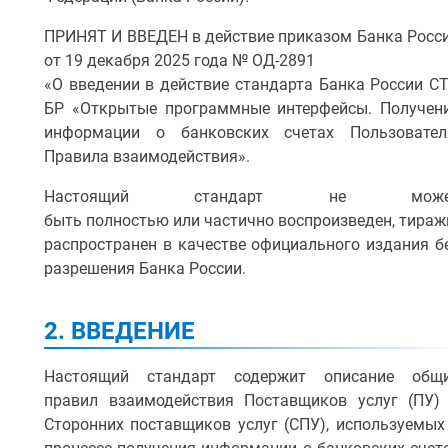
2.2. Термины и определения
ПРИНЯТ И ВВЕДЕН в действие приказом Банка Росс
от 19 декабря 2025 года № ОД-2891
3. Цель и назначение взаимодействия
«О введении в действие стандарта Банка России С
БР «Открытые программные интерфейсы. Получен
4. Схема взаимодействия
информации о банковских счетах Пользовател
5. Согласие
Правила взаимодействия».
Настоящий стандарт не може
5.1. Информирование о содержании Информационного се
быть полностью или частично воспроизведен, тираж
распространен в качестве официального издания б
5.2. Подтверждение намерения
разрешения Банка России.
5.3. Создание согласия
2. ВВЕДЕНИЕ
5.4. Авторизация согласия
Настоящий стандарт содержит описание общ
5.5. Информирование о состоянии согласия
правил взаимодействия Поставщиков услуг (ПУ)
5.6. Уведомление о состоянии согласия
Сторонних поставщиков услуг (СПУ), используемых