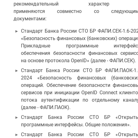
с
рекомендательный характер 
к
применяются совместно со следующи
и
документами:
й
2
Стандарт Банка России СТО БР ФАПИ.СЕК-1.6-20
7
«Безопасность финансовых (банковских) операци
.
Прикладные программные интерфей
0
7
обеспечения безопасности финансовых сервис
.
на основе протокола OpenID» (далее - ФАПИ.СЕК).
2
Стандарт Банка России СТО БР ФАПИ.ПАОК-1.
0
2
2024 «Безопасность финансовых (банковски
6
операций. Обеспечение безопасности финансов
сервисов при инициации OpenID Connect клиент
потока аутентификации по отдельному канал
(далее - ФАПИ.ПАОК).
Стандарт Банка России СТО БР «Открыт
программные интерфейсы. Общие положения».
Стандарт Банка России СТО БР «Открыт