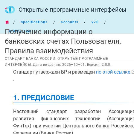
Открытые программные интерфейсы
/
/
/
/
specifications
accounts
v20
Получение информации о
pravila-vzm
банковских счетах Пользователя.
С
Правила взаимодействия
О
Д
СТАНДАРТ БАНКА РОССИИ. ОТКРЫТЫЕ ПРОГРАММНЫЕ
Е
ИНТЕРФЕЙСЫ. Дата введения: 2026–10–01. Версия: 2.0.0.
Р
Стандарт утвержден БР и размещен
по этой ссылке
Ж
А
.
Н
И
Е
1. ПРЕДИСЛОВИЕ
1. Предисловие
Настоящий стандарт разработан Ассоциаци
2. Введение
развития финансовых технологий (Ассоциаци
ФинТех) при участии Центрального банка Российск
2.1. Область применения
Федерации (Банка России).