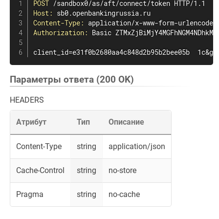
POST
 /sandbox0/as/aft/connect/token HTTP/1.1
Host:
Content-Type:
Authorization:
 Basic ZTMxZjBiMjY4MGFhNGM4NDhkMm
client_id=e31f0b2680aa4c848d2b95b2bee05b  1c&gr
Параметры ответа (200 OK)
HEADERS
Атрибут
Тип
Описание
Content-Type
string
application/json
Cache-Control
string
no-store
Pragma
string
no-cache