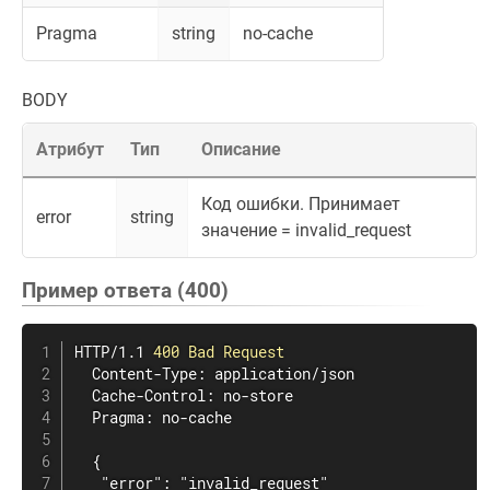
Pragma
string
no-cache
BODY
Атрибут
Тип
Описание
Код ошибки. Принимает
error
string
значение = invalid_request
Пример ответа (400)
HTTP/1.1 
400 Bad Request
  Content-Type: application/json

  Cache-Control: no-store

  Pragma: no-cache

  {

   "error": "invalid_request"
