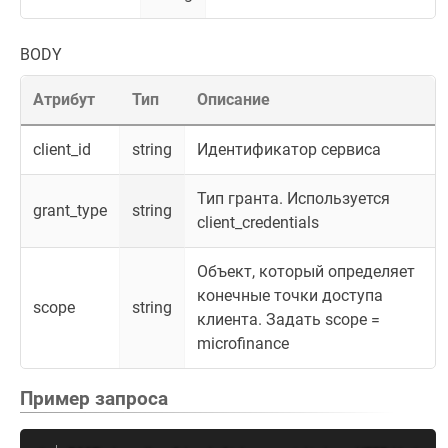
BODY
Атрибут
Тип
Описание
client_id
string
Идентификатор сервиса
Тип гранта. Используется
grant_type
string
client_credentials
Объект, который определяет
конечные точки доступа
scope
string
клиента. Задать scope =
microfinance
Пример запроса