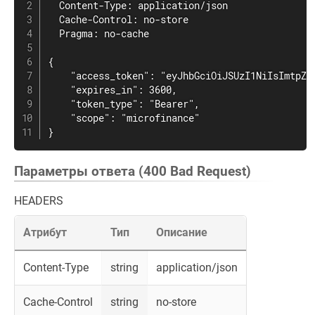
  Content-Type: application/json

  Cache-Control: no-store

  Pragma: no-cache

{

    "access_token": "eyJhbGciOiJSUzI1NiIsImtpZC
    "expires_in": 3600,

    "token_type": "Bearer",

    "scope": "microfinance"

}
Параметры ответа (400 Bad Request)
HEADERS
Атрибут
Тип
Описание
Content-Type
string
application/json
Cache-Control
string
no-store